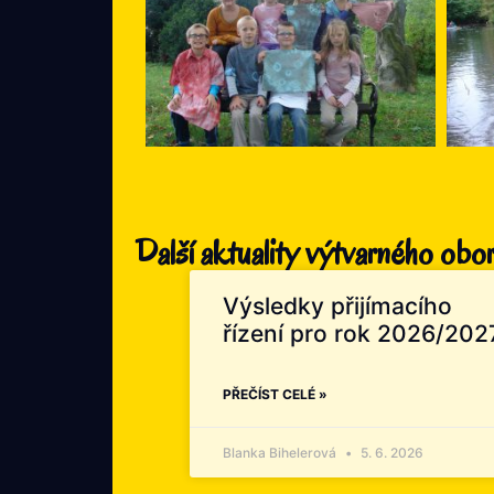
Další aktuality výtvarného obo
Výsledky přijímacího
řízení pro rok 2026/202
PŘEČÍST CELÉ »
Blanka Bihelerová
5. 6. 2026