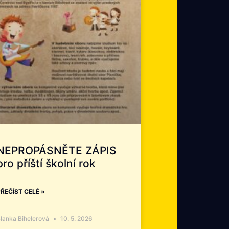
NEPROPÁSNĚTE ZÁPIS
pro příští školní rok
ŘEČÍST CELÉ »
lanka Bihelerová
10. 5. 2026