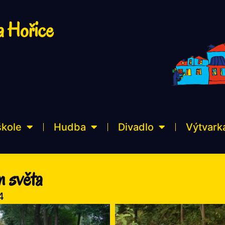
a Hořice
škole
Hudba
Divadlo
Výtvark
m světa
4