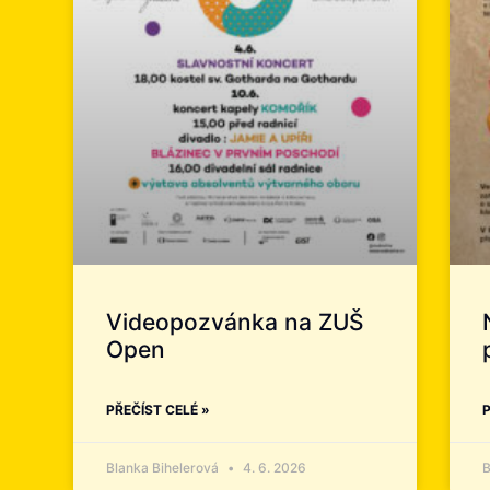
Videopozvánka na ZUŠ
Open
PŘEČÍST CELÉ »
P
Blanka Bihelerová
4. 6. 2026
B