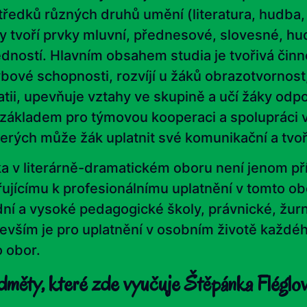
tředků různých druhů umění (literatura, hudba, 
y tvoří prvky mluvní, přednesové, slovesné, h
dností. Hlavním obsahem studia je tvořivá činnos
bové schopnosti, rozvíjí u žáků obrazotvornost, 
tii, upevňuje vztahy ve skupině a učí žáky odpo
 základem pro týmovou kooperaci a spolupráci v
terých může žák uplatnit své komunikační a tvoř
a v literárně-dramatickém oboru není jenom př
ujícímu k profesionálnímu uplatnění v tomto obor
dní a vysoké pedagogické školy, právnické, žurnal
evším je pro uplatnění v osobním životě každéh
o obor.
měty, které zde vyučuje Štěpánka Fléglo