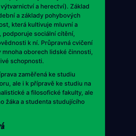
výtvarnictví a herectví). Základ
udební a základy pohybových
t, která kultivuje mluvní a
podporuje sociální cítění,
vědnosti k ní. Průpravná cvičení
 mnoha oborech lidské činnosti,
ivé schopnosti.
íprava zaměřená ke studiu
u, ale i k přípravě ke studiu na
istické a filosofické fakulty, ale
o žáka a studenta studujícího
vá