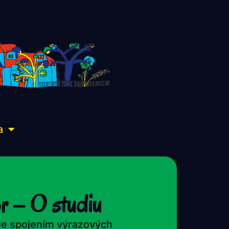
a
r – O studiu
Je spojením výrazových