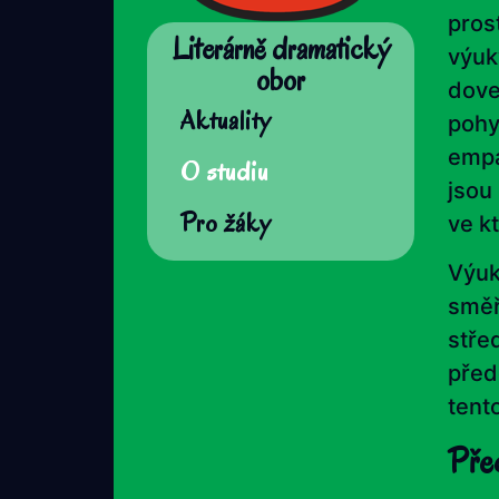
pros
Literárně dramatický
výuk
obor
dove
Aktuality
pohy
empa
O studiu
jsou
Pro žáky
ve k
Výuk
směř
stře
před
tent
Před