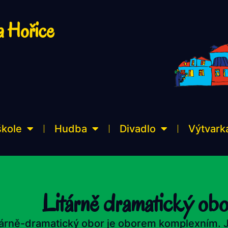
a Hořice
škole
Hudba
Divadlo
Výtvark
Litárně dramatický obo
rárně-dramatický obor je oborem komplexním. 