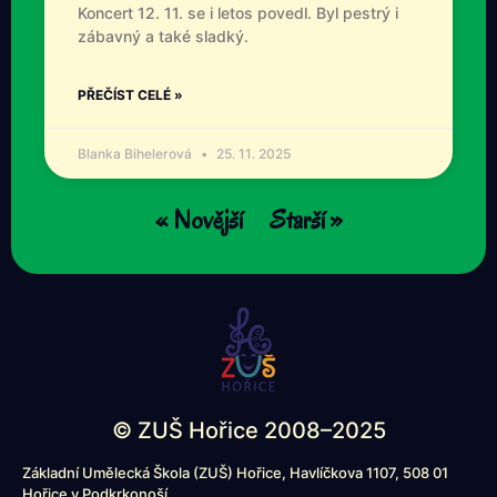
Koncert 12. 11. se i letos povedl. Byl pestrý i
zábavný a také sladký.
PŘEČÍST CELÉ »
Blanka Bihelerová
25. 11. 2025
« Novější
Starší »
© ZUŠ Hořice 2008–2025
Základní Umělecká Škola (ZUŠ) Hořice, Havlíčkova 1107, 508 01
Hořice v Podkrkonoší