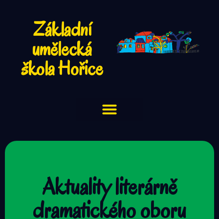
Základní
umělecká
škola Hořice
Aktuality literárně
dramatického oboru