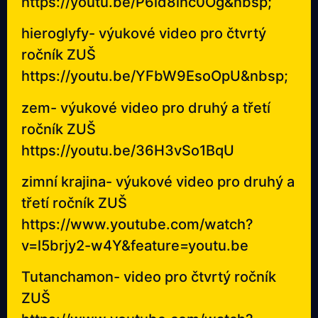
https://youtu.be/P6id8inc0Og&nbsp
;
hieroglyfy- výukové video pro čtvrtý
ročník ZUŠ
https://youtu.be/YFbW9EsoOpU&nbsp
;
zem- výukové video pro druhý a třetí
ročník ZUŠ
https://youtu.be/36H3vSo1BqU
zimní krajina- výukové video pro druhý a
třetí ročník ZUŠ
https://www.youtube.com/watch?
v=l5brjy2-w4Y&feature=youtu.be
Tutanchamon- video pro čtvrtý ročník
ZUŠ