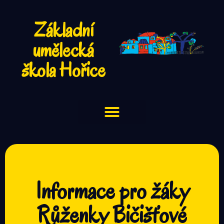
Základní
umělecká
škola Hořice
Informace pro žáky
Růženky Bičišťové