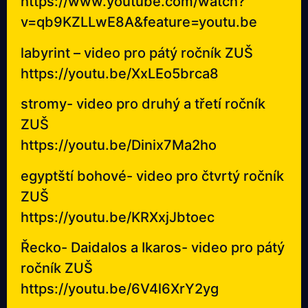
https://www.youtube.com/watch?
v=qb9KZLLwE8A&feature=youtu.be
labyrint – video pro pátý ročník ZUŠ
https://youtu.be/XxLEo5brca8
stromy- video pro druhý a třetí ročník
ZUŠ
https://youtu.be/Dinix7Ma2ho
egyptští bohové- video pro čtvrtý ročník
ZUŠ
https://youtu.be/KRXxjJbtoec
Řecko- Daidalos a Ikaros- video pro pátý
ročník ZUŠ
https://youtu.be/6V4l6XrY2yg