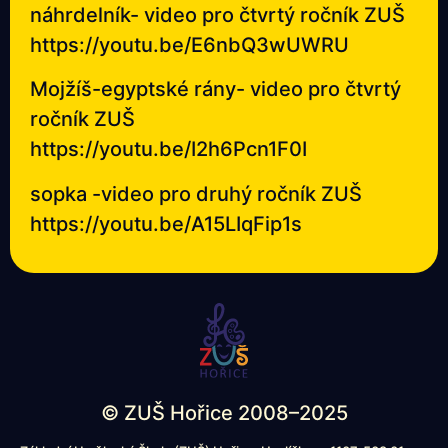
náhrdelník- video pro čtvrtý ročník ZUŠ
https://youtu.be/E6nbQ3wUWRU
Mojžíš-egyptské rány- video pro čtvrtý
ročník ZUŠ
https://youtu.be/I2h6Pcn1F0I
sopka -video pro druhý ročník ZUŠ
https://youtu.be/A15LIqFip1s
© ZUŠ Hořice 2008–2025