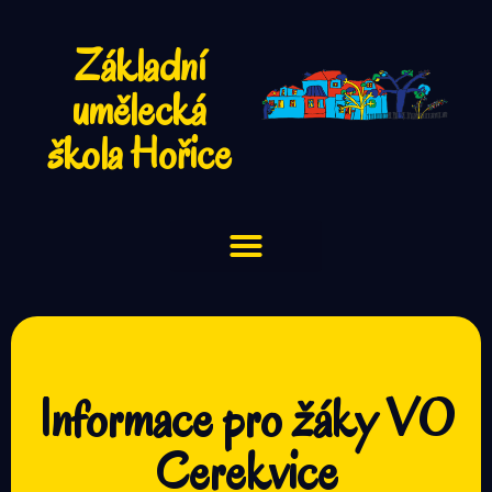
Základní
umělecká
škola Hořice
Informace pro žáky VO
Cerekvice