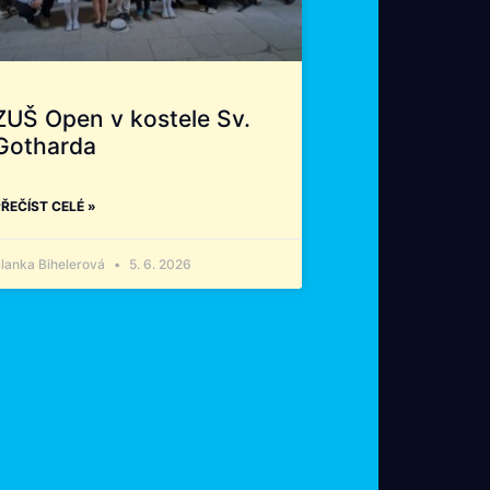
ZUŠ Open v kostele Sv.
Gotharda
ŘEČÍST CELÉ »
lanka Bihelerová
5. 6. 2026