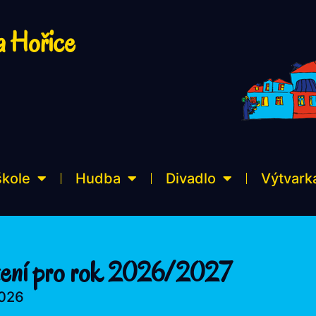
a Hořice
škole
Hudba
Divadlo
Výtvark
ízení pro rok 2026/2027
2026