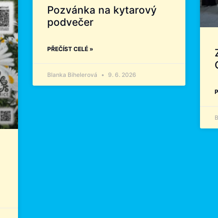
Pozvánka na kytarový
podvečer
PŘEČÍST CELÉ »
Blanka Bihelerová
9. 6. 2026
P
B