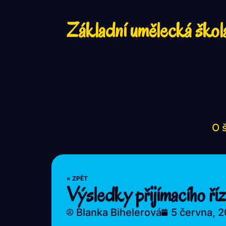
Základní umělecká škol
O 
« ZPĚT
Výsledky přijímacího ř
Blanka Bihelerová
5 června, 