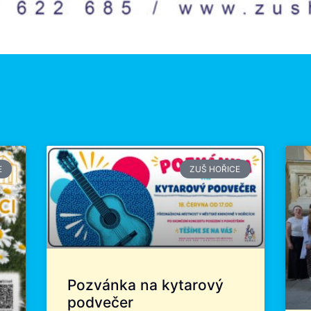
E
ZUŠ HOŘICE
Pozvánka na kytarový
podvečer