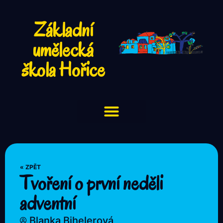
Základní
umělecká
škola Hořice
« ZPĚT
Tvoření o první neděli
adventní
Blanka Bihelerová