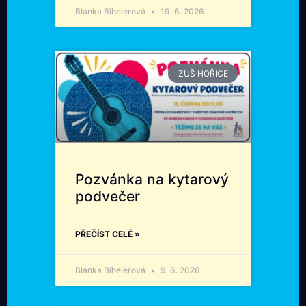
Blanka Bihelerová
19. 6. 2026
ZUŠ HOŘICE
Pozvánka na kytarový
podvečer
PŘEČÍST CELÉ »
Blanka Bihelerová
9. 6. 2026