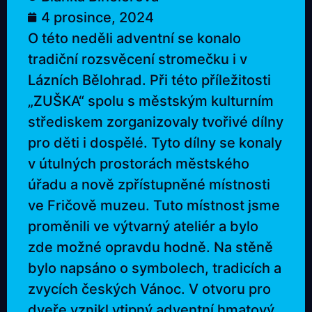
4 prosince, 2024
O této neděli adventní se konalo
tradiční rozsvěcení stromečku i v
Lázních Bělohrad. Při této příležitosti
„ZUŠKA“ spolu s městským kulturním
střediskem zorganizovaly tvořivé dílny
pro děti i dospělé. Tyto dílny se konaly
v útulných prostorách městského
úřadu a nově zpřístupněné místnosti
ve Fričově muzeu. Tuto místnost jsme
proměnili ve výtvarný ateliér a bylo
zde možné opravdu hodně. Na stěně
bylo napsáno o symbolech, tradicích a
zvycích českých Vánoc. V otvoru pro
dveře vznikl vtipný adventní hmatový