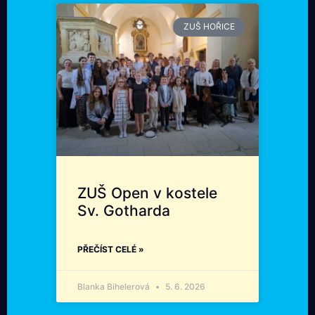
ZUŠ HOŘICE
ZUŠ Open v kostele
Sv. Gotharda
PŘEČÍST CELÉ »
Blanka Bihelerová
5. 6. 2026