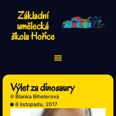
Základní
umělecká
škola Hořice
Výlet za dinosaury
Blanka Bihelerová
6 listopadu, 2017