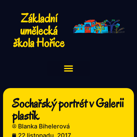
Základní
umělecká
škola Hořice
Sochařský portrét v Galerii
plastik
Blanka Bihelerová
22 listopadu, 2017