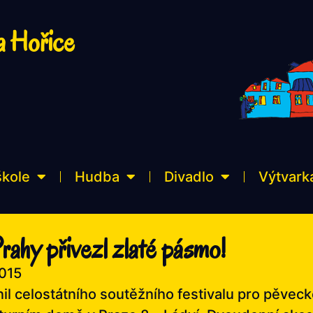
a Hořice
škole
Hudba
Divadlo
Výtvark
hy přivezl zlaté pásmo!
2015
il celostátního soutěžního festivalu pro pěvec