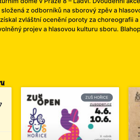
kulturním domě v Praze 8 – Ládví. Dvoudenní akc
a složená z odborníků na sborový zpěv a hlasovo
skal zvláštní ocenění poroty za choreografii a
olněný projev a hlasovou kulturu sboru. Blaho
ru
ZUŠ HOŘICE
7