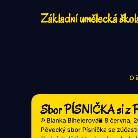
Základní umělecká škol
O 
Sbor PÍSNIČKA si z Pra
Blanka Bihelerová
8 června, 
Pěvecký sbor Písnička se zúčastn