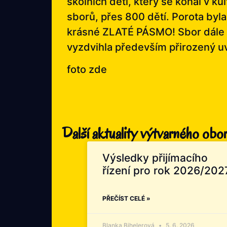
školních dětí, který se konal v 
sborů, přes 800 dětí. Porota byl
krásné ZLATÉ PÁSMO! Sbor dále zí
vyzdvihla především přirozený uv
foto zde
Další aktuality výtvarného obo
Výsledky přijímacího
řízení pro rok 2026/202
PŘEČÍST CELÉ »
Blanka Bihelerová
5. 6. 2026