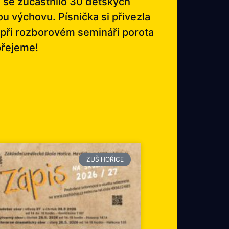
e se zúčastnilo 30 dětských
u výchovu. Písnička si přivezla
 při rozborovém semináři porota
přejeme!
ZUŠ HOŘICE