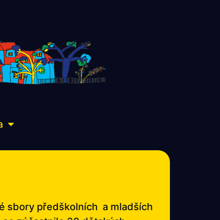
a
ké sbory předškolních a mladších