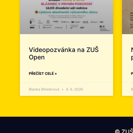
Videopozvánka na ZUŠ
Open
PŘEČÍST CELÉ »
P
Blanka Bihelerová
4. 6. 2026
B
© ZUŠ