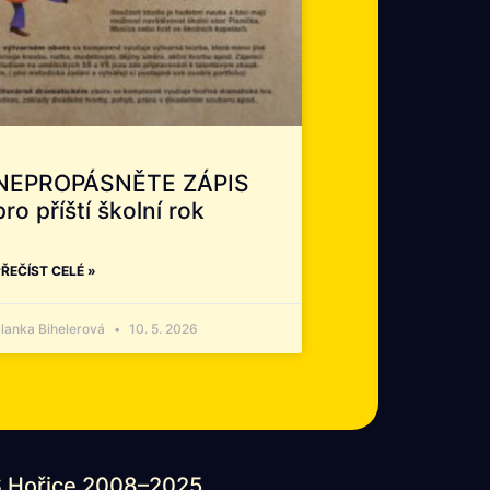
NEPROPÁSNĚTE ZÁPIS
pro příští školní rok
ŘEČÍST CELÉ »
lanka Bihelerová
10. 5. 2026
 Hořice 2008–2025