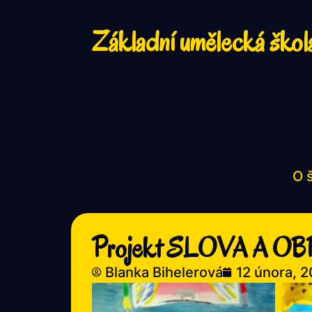
Základní umělecká škol
O 
Projekt SLOVA A O
Blanka Bihelerová
12 února, 2