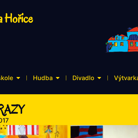
a Hořice
škole
Hudba
Divadlo
Výtvark
BRAZY
017