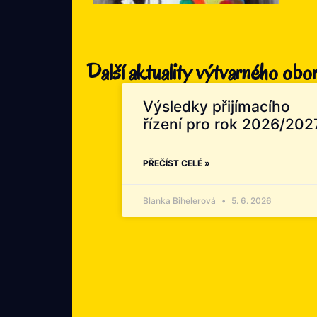
Další aktuality výtvarného obo
Výsledky přijímacího
řízení pro rok 2026/202
PŘEČÍST CELÉ »
Blanka Bihelerová
5. 6. 2026