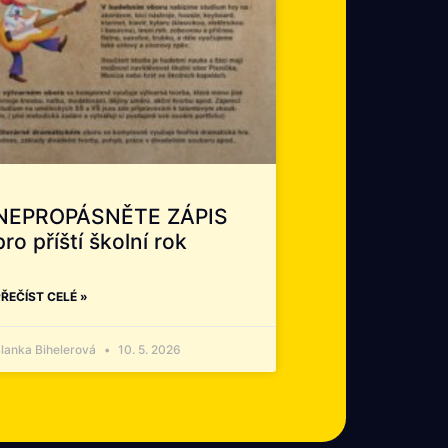
NEPROPÁSNĚTE ZÁPIS
pro příští školní rok
ŘEČÍST CELÉ »
lanka Bihelerová
10. 5. 2026