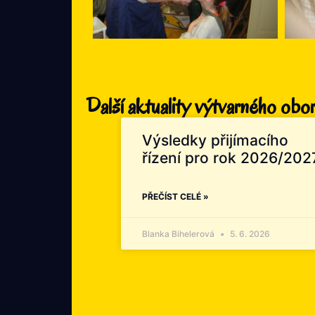
Další aktuality výtvarného obo
Výsledky přijímacího
řízení pro rok 2026/202
PŘEČÍST CELÉ »
Blanka Bihelerová
5. 6. 2026