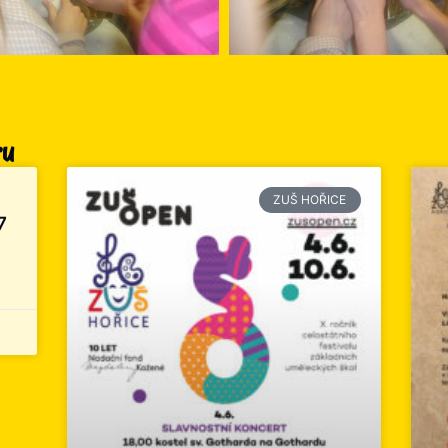
ru
ZUŠ HOŘICE
7