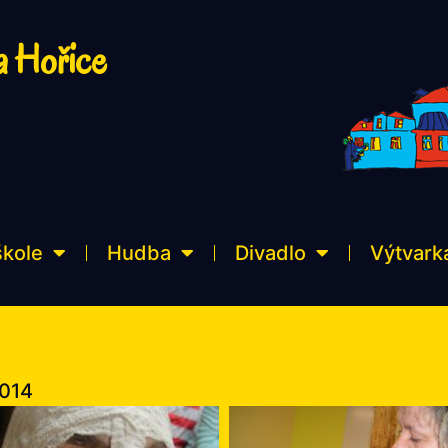
a Hořice
škole
Hudba
Divadlo
Výtvark
2014