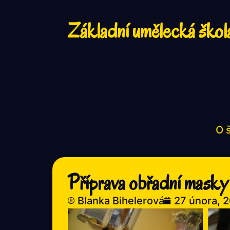
Základní umělecká škol
O 
Příprava obřadní masky
Blanka Bihelerová
27 února, 