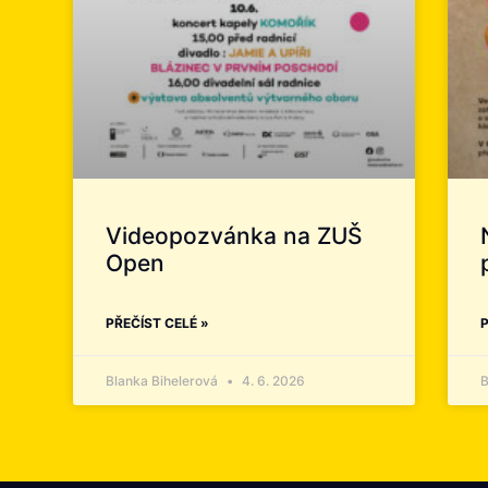
Videopozvánka na ZUŠ
Open
PŘEČÍST CELÉ »
P
Blanka Bihelerová
4. 6. 2026
B