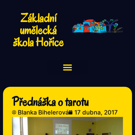
Základní
umělecká
škola Hořice
Přednáška o tarotu
Blanka Bihelerová
17 dubna, 2017