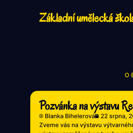
Základní umělecká škol
O 
Pozvánka na výstavu Re
Blanka Bihelerová
22 srpna, 
Zveme vás na výstavu výtvarného