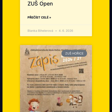
ZUŠ Open
PŘEČÍST CELÉ »
Blanka Bihelerová
4. 6. 2026
ZUŠ HOŘICE