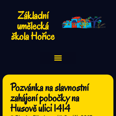
Základní
umělecká
škola Hořice
Pozvánka na slavnostní
zahájení pobočky na
Husově ulici 1414