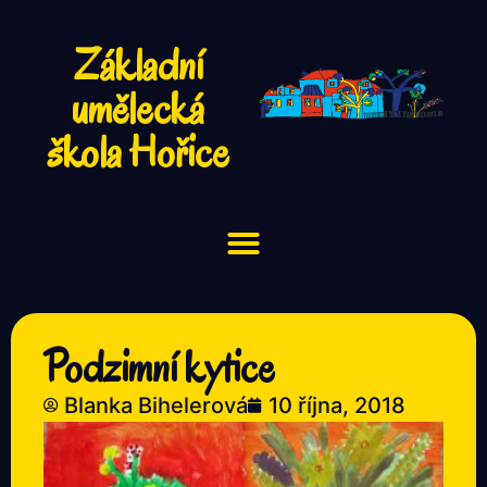
Základní
umělecká
škola Hořice
Podzimní kytice
Blanka Bihelerová
10 října, 2018