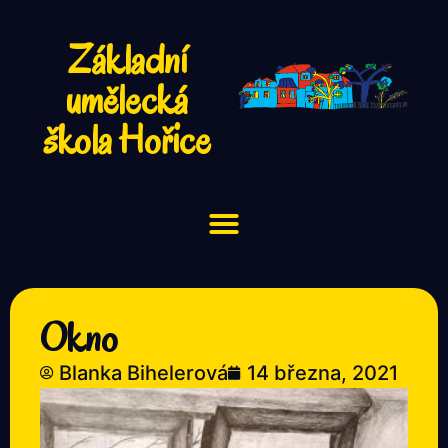
Základní
umělecká
škola Hořice
Okno
Blanka Bihelerová
14 března, 2021