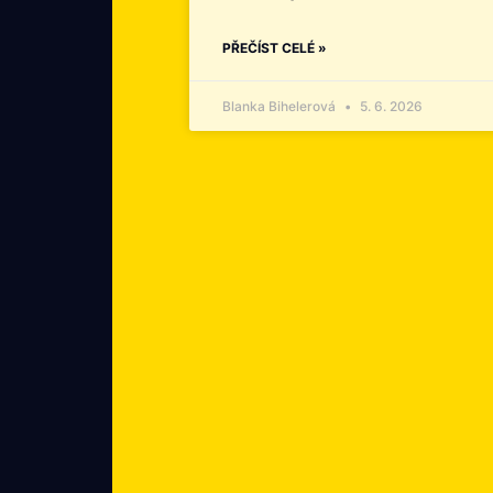
PŘEČÍST CELÉ »
Blanka Bihelerová
5. 6. 2026