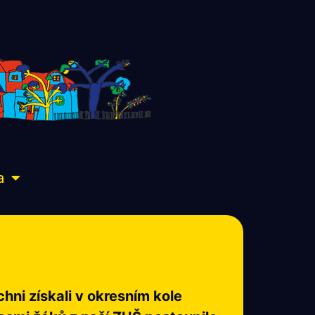
a
hni získali v okresním kole