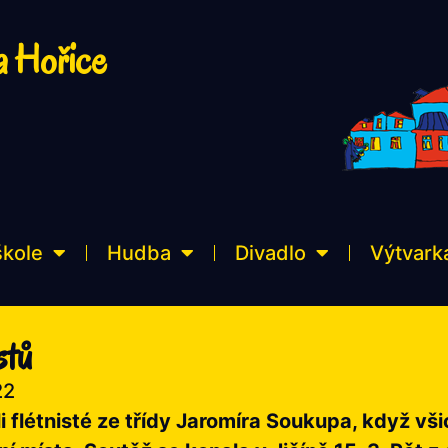
a Hořice
škole
Hudba
Divadlo
Výtvark
stů
22
 flétnisté ze třídy Jaromíra Soukupa, když všic