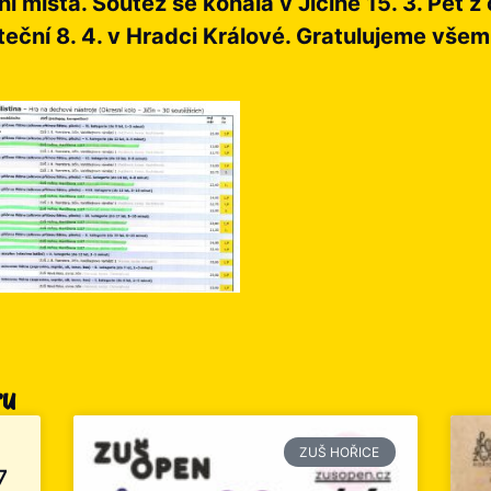
 místa. Soutěž se konala v Jičíně 15. 3. Pět z
teční 8. 4. v Hradci Králové. Gratulujeme vše
ru
ZUŠ HOŘICE
7