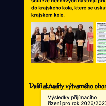
soutěže dechových nástrojů první
do krajského kola, které se usku
krajském kole.
Další aktuality výtvarného obo
Výsledky přijímacího
řízení pro rok 2026/202