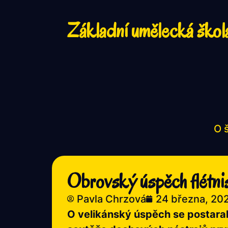
Základní umělecká škol
O 
Obrovský úspěch flétni
Pavla Chrzová
24 března, 20
O velikánský úspěch se postarali