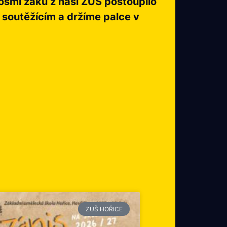
 osmi žáků z naší ZUŠ postoupilo
m soutěžícím a držíme palce v
ZUŠ HOŘICE