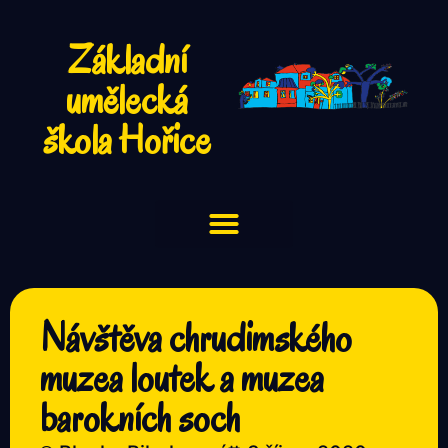
Základní
umělecká
škola Hořice
Návštěva chrudimského
muzea loutek a muzea
barokních soch