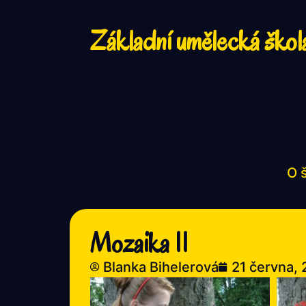
Základní umělecká škol
O 
Mozaika II
Blanka Bihelerová
21 června,