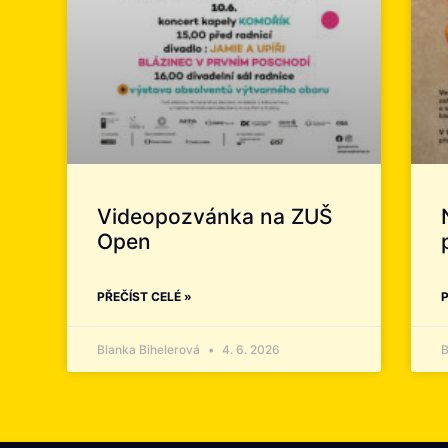
Videopozvánka na ZUŠ
Open
PŘEČÍST CELÉ »
P
Blanka Bihelerová
4. 6. 2026
B