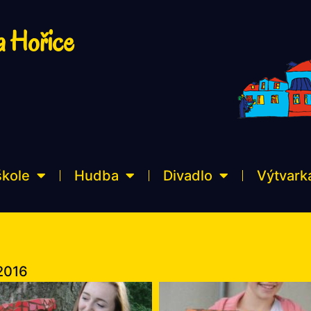
a Hořice
škole
Hudba
Divadlo
Výtvark
 2016