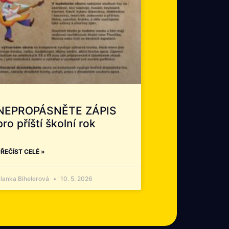
NEPROPÁSNĚTE ZÁPIS
pro příští školní rok
ŘEČÍST CELÉ »
lanka Bihelerová
10. 5. 2026