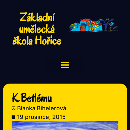
Základní
umělecká
škola Hořice
K Betlému
Blanka Bihelerová
19 prosince, 2015