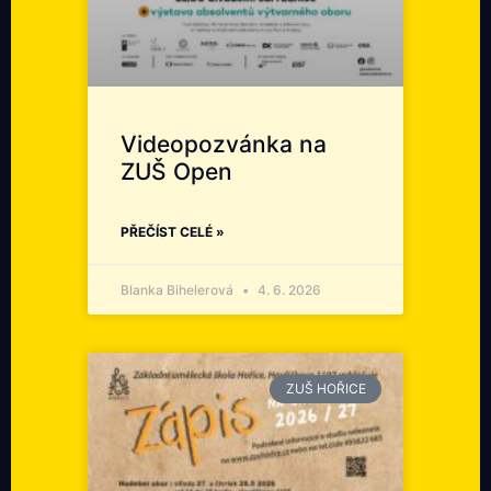
Videopozvánka na
ZUŠ Open
PŘEČÍST CELÉ »
Blanka Bihelerová
4. 6. 2026
ZUŠ HOŘICE