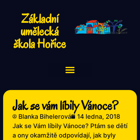
Základní
umělecká
škola Hořice
Jak se vám líbily Vánoce?
Blanka Bihelerová
14 ledna, 2018
Jak se Vám líbily Vánoce? Ptám se dětí
a ony okamžitě odpovídají, jak byly