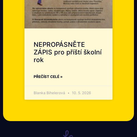
NEPROPÁSNĚTE
ZÁPIS pro příští školní
rok
PŘEČÍST CELÉ »
Blanka Bihelerová
10. 5. 2026