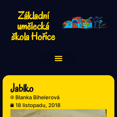
Základní
umělecká
škola Hořice
Jablko
Blanka Bihelerová
18 listopadu, 2018