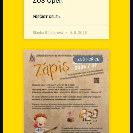
ZUŠ Open
PŘEČÍST CELÉ »
Blanka Bihelerová
4. 6. 2026
ZUŠ HOŘICE