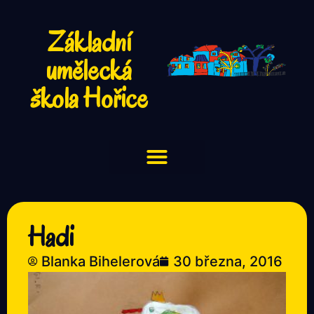
Základní
umělecká
škola Hořice
Hadi
Blanka Bihelerová
30 března, 2016