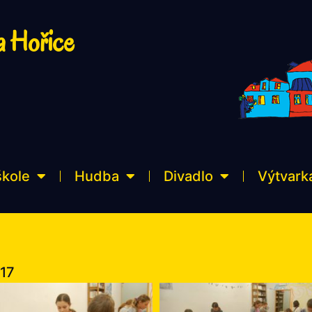
a Hořice
škole
Hudba
Divadlo
Výtvark
017