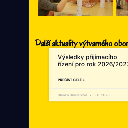
Další aktuality výtvarného obo
Výsledky přijímacího
řízení pro rok 2026/202
PŘEČÍST CELÉ »
Blanka Bihelerová
5. 6. 2026