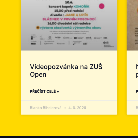
Videopozvánka na ZUŠ
Open
PŘEČÍST CELÉ »
P
Blanka Bihelerová
4. 6. 2026
B