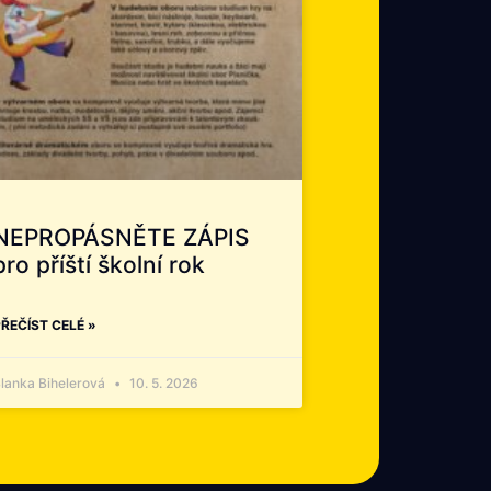
NEPROPÁSNĚTE ZÁPIS
pro příští školní rok
ŘEČÍST CELÉ »
lanka Bihelerová
10. 5. 2026