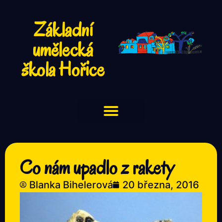
Základní
umělecká
škola Hořice
Co nám upadlo z rakety
Blanka Bihelerová
20 března, 2016