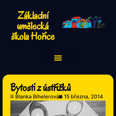
Základní
umělecká
škola Hořice
Bytosti z ústřižků
Blanka Bihelerová
15 března, 2014