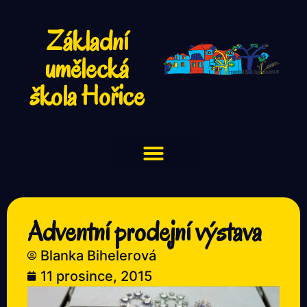
Základní
umělecká
škola Hořice
Adventní prodejní výstava
Blanka Bihelerová
11 prosince, 2015