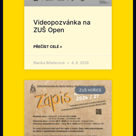
Videopozvánka na
ZUŠ Open
PŘEČÍST CELÉ »
Blanka Bihelerová
4. 6. 2026
ZUŠ HOŘICE