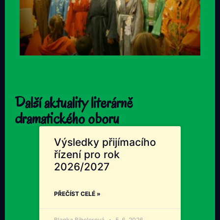
Další aktuality literárně
dramatického oboru
Výsledky přijímacího
řízení pro rok
2026/2027
PŘEČÍST CELÉ »
Blanka Bihelerová
5. 6. 2026