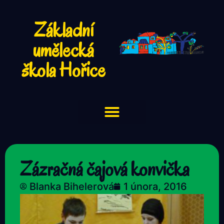
Základní
umělecká
škola Hořice
Zázračná čajová konvička
Blanka Bihelerová
1 února, 2016