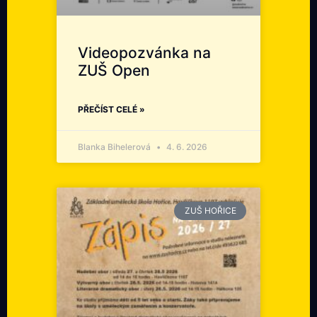
Videopozvánka na
ZUŠ Open
PŘEČÍST CELÉ »
Blanka Bihelerová
4. 6. 2026
ZUŠ HOŘICE