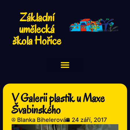
Základní
umělecká
škola Hořice
V Galerii plastik u Maxe
Švabinského
Blanka Bihelerová
24 září, 2017