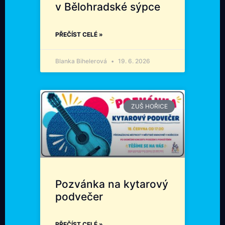
v Bělohradské sýpce
PŘEČÍST CELÉ »
Blanka Bihelerová
19. 6. 2026
ZUŠ HOŘICE
Pozvánka na kytarový
podvečer
PŘEČÍST CELÉ »