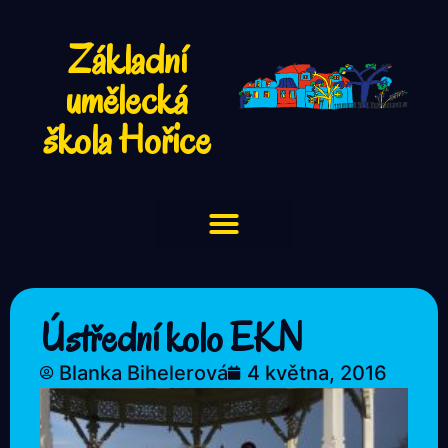
Základní
umělecká
škola Hořice
Ústřední kolo EKN
Blanka Bihelerová
4 května, 2016