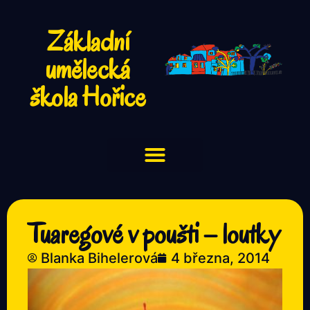
Základní
umělecká
škola Hořice
Tuaregové v poušti – loutky
Blanka Bihelerová
4 března, 2014