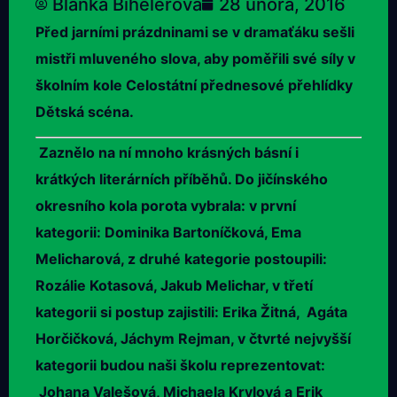
Blanka Bihelerová
28 února, 2016
Před jarními prázdninami se v dramaťáku sešli
mistři mluveného slova, aby poměřili své síly v
školním kole Celostátní přednesové přehlídky
Dětská scéna.
Zaznělo na ní mnoho krásných básní i
krátkých literárních příběhů. Do jičínského
okresního kola porota vybrala: v první
kategorii: Dominika Bartoníčková, Ema
Melicharová, z druhé kategorie postoupili:
Rozálie Kotasová, Jakub Melichar, v třetí
kategorii si postup zajistili: Erika Žitná, Agáta
Horčičková, Jáchym Rejman, v čtvrté nejvyšší
kategorii budou naši školu reprezentovat:
Johana Valešová, Michaela Krylová a Erik