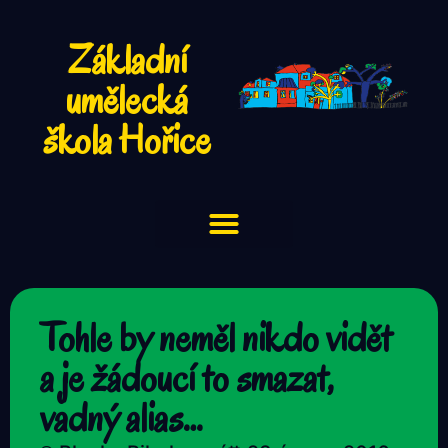
Základní
umělecká
škola Hořice
Tohle by neměl nikdo vidět
a je žádoucí to smazat,
vadný alias…