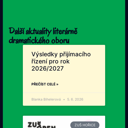
Další aktuality literárně
dramatického oboru
Výsledky přijímacího
řízení pro rok
2026/2027
PŘEČÍST CELÉ »
Blanka Bihelerová
5. 6. 2026
ZUŠ HOŘICE