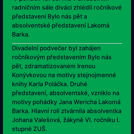
radničním sále diváci zhlédli ročníkové
představení Bylo nás pět a
absolventské představení Lakomá
Barka.
Divadelní podvečer byl zahájen
ročníkovým představením Bylo nás
pět, zdramatizovaném Irenou
Konývkovou na motivy stejnojmenné
knihy Karla Poláčka. Druhé
představení, absolventské, vzniklo na
motivy pohádky Jana Wericha Lakomá
Barka. Hlavní roli ztvárnila absolventka
Johana Valešová, žákyně VI. ročníku I.
stupně ZUŠ.