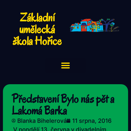
Základní
umělecká
škola Hořice
Představení Bylo nás pět a
Lakomá Barka
Blanka Bihelerová
11 srpna, 2016
V pondělí 13. června v divadelním