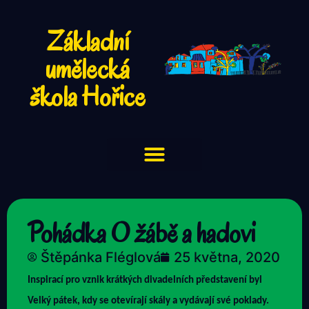
Základní
umělecká
škola Hořice
Pohádka O žábě a hadovi
Štěpánka Fléglová
25 května, 2020
Inspirací pro vznik krátkých divadelních představení byl
Velký pátek, kdy se otevírají skály a vydávají své poklady.