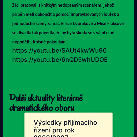
Žáci pracovali s krátkým nedopsaným scénářem, jehož
příběh měli dokončit a pomocí improvizovaných loutek a
jednoduché scény zahrát. Elišce Dvořákové a Míše Flaksové
se divadla tak povedla, že by bylo škoda se s vámi o ně
nepodělit. Krásné pokoukání.
https://youtu.be/SAUt4kwWu90
https://youtu.be/6nQD5whUDOE
Další aktuality literárně
dramatického oboru
Výsledky přijímacího
řízení pro rok