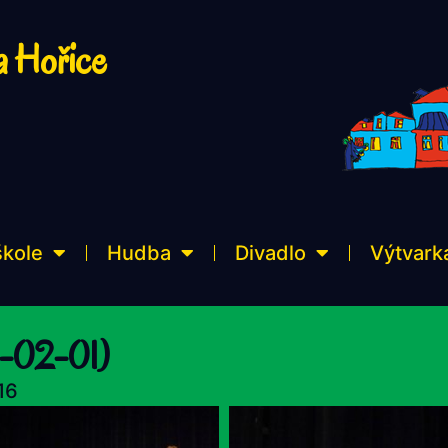
a Hořice
škole
Hudba
Divadlo
Výtvark
6-02-01)
16