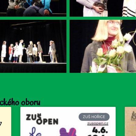
tického oboru
ZUŠ HOŘICE
7