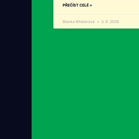
PŘEČÍST CELÉ »
Blanka Bihelerová
5. 6. 2026