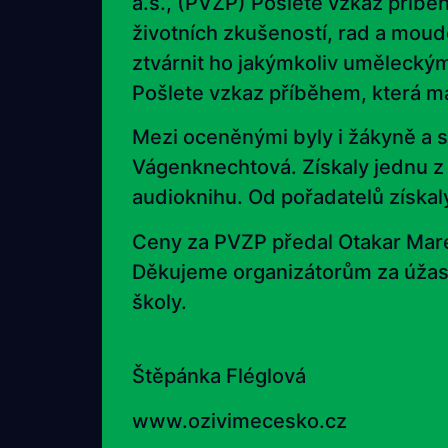
a.s., (PVZP) Pošlete vzkaz příbě
životních zkušeností, rad a mouder
ztvárnit ho jakýmkoliv umělecký
Pošlete vzkaz příběhem, která m
Mezi oceněnými byly i žákyně a s
Vágenknechtová. Získaly jednu z h
audioknihu. Od pořadatelů získal
Ceny za PVZP předal Otakar Mareš
Děkujeme organizátorům za úžasný
školy.
Štěpánka Fléglová
www.ozivimecesko.cz