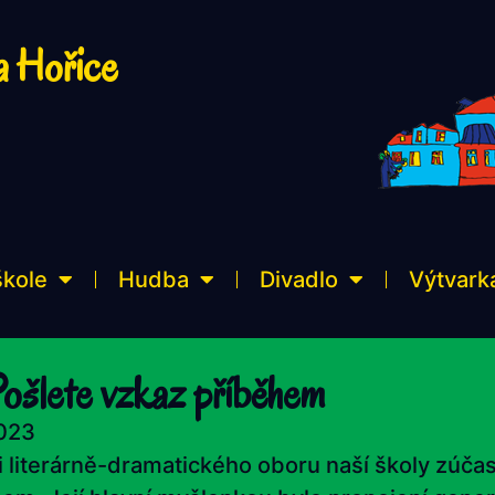
a Hořice
škole
Hudba
Divadlo
Výtvark
Pošlete vzkaz příběhem
2023
i literárně-dramatického oboru naší školy zúčas