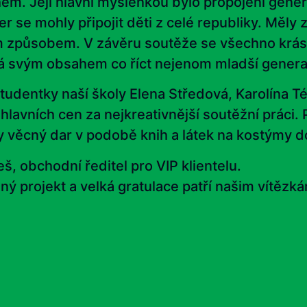
hem. Její hlavní myšlenkou bylo propojení gene
 se mohly připojit děti z celé republiky. Měly z
m způsobem. V závěru soutěže se všechno krásn
á svým obsahem co říct nejenom mladší generac
tudentky naší školy Elena Středová, Karolína T
lavních cen za nejkreativnější soutěžní práci. 
y věcný dar v podobě knih a látek na kostýmy 
, obchodní ředitel pro VIP klientelu.
 projekt a velká gratulace patří našim vítězká