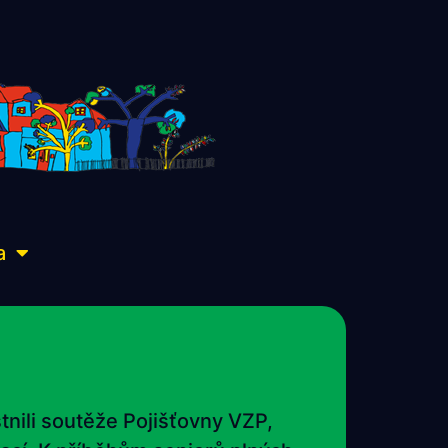
a
tnili soutěže Pojišťovny VZP,