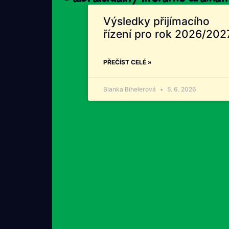
Výsledky přijímacího
řízení pro rok 2026/202
PŘEČÍST CELÉ »
Blanka Bihelerová
5. 6. 2026