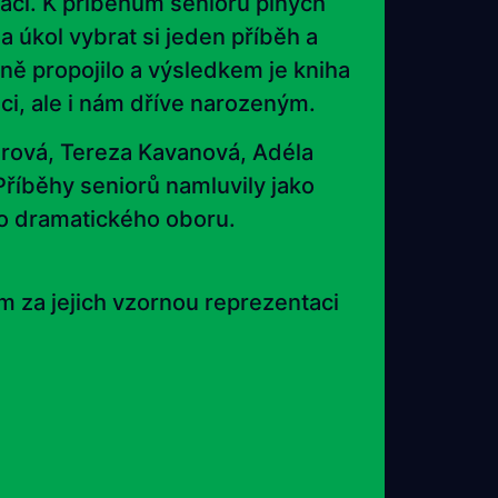
rací. K příběhům seniorů plných
a úkol vybrat si jeden příběh a
ě propojilo a výsledkem je kniha
i, ale i nám dříve narozeným.
érová, Tereza Kavanová, Adéla
Příběhy seniorů namluvily jako
do dramatického oboru.
m za jejich vzornou reprezentaci