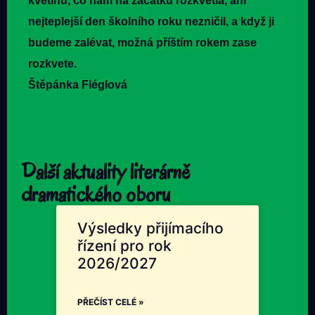
květinu, co nám na začátku rozkvetla, ani
nejteplejší den školního roku nezničil, a když ji
budeme zalévat, možná příštím rokem zase
rozkvete.
Štěpánka Fléglová
Další aktuality literárně
dramatického oboru
Výsledky přijímacího
řízení pro rok
2026/2027
PŘEČÍST CELÉ »