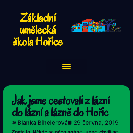
Základní
umělecká
škola Hořice
Jak jsme cestovali z lázní
do lázní a lázně do Hořic
Blanka Bihelerová
29 června, 2019
Znáte to. Někde se něco pohne, lupne, chvíli se