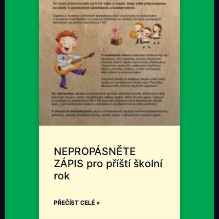
NEPROPÁSNĚTE
ZÁPIS pro příští školní
rok
PŘEČÍST CELÉ »