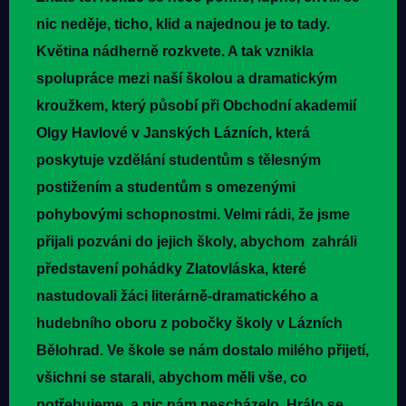
nic neděje, ticho, klid a najednou je to tady.
Květina nádherně rozkvete. A tak vznikla
spolupráce mezi naší školou a dramatickým
kroužkem, který působí při Obchodní akademií
Olgy Havlové v Janských Lázních, která
poskytuje vzdělání studentům s tělesným
postižením a studentům s omezenými
pohybovými schopnostmi. Velmi rádi, že jsme
přijali pozváni do jejich školy, abychom zahráli
představení pohádky Zlatovláska, které
nastudovali žáci literárně-dramatického a
hudebního oboru z pobočky školy v Lázních
Bělohrad. Ve škole se nám dostalo milého přijetí,
všichni se starali, abychom měli vše, co
potřebujeme, a nic nám nescházelo. Hrálo se