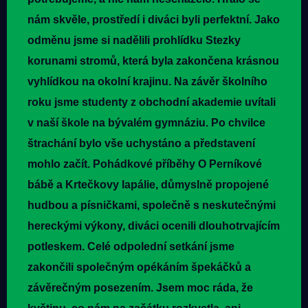
nám skvěle, prostředí i diváci byli perfektní. Jako
odměnu jsme si nadělili prohlídku Stezky
korunami stromů, která byla zakončena krásnou
vyhlídkou na okolní krajinu. Na závěr školního
roku jsme studenty z obchodní akademie uvítali
v naší škole na bývalém gymnáziu. Po chvilce
štrachání bylo vše uchystáno a představení
mohlo začít. Pohádkové příběhy O Perníkové
bábě a Krtečkovy lapálie, důmyslně propojené
hudbou a písničkami, společně s neskutečnými
hereckými výkony, diváci ocenili dlouhotrvajícím
potleskem. Celé odpolední setkání jsme
zakončili společným opékáním špekáčků a
závěrečným posezením. Jsem moc ráda, že