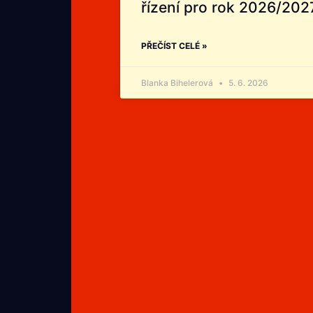
řízení pro rok 2026/202
PŘEČÍST CELÉ »
Blanka Bihelerová
5. 6. 2026