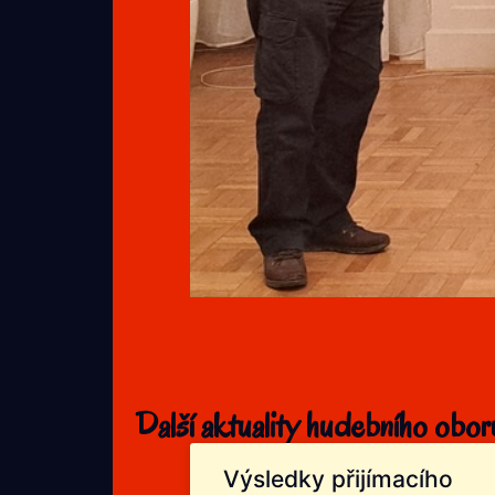
Další aktuality hudebního obor
Výsledky přijímacího