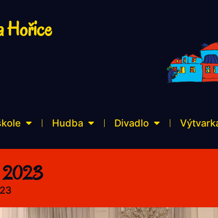
a Hořice
škole
Hudba
Divadlo
Výtvark
a 2023
023