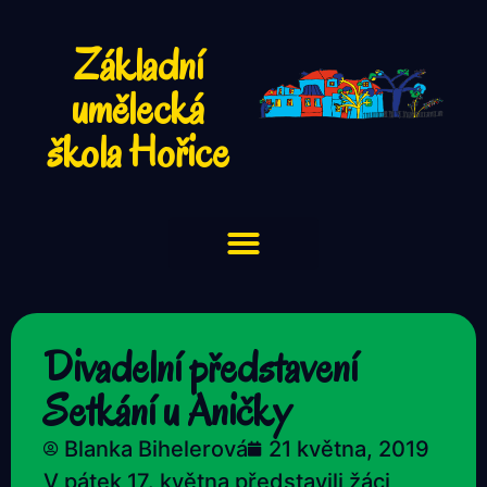
Základní
umělecká
škola Hořice
Divadelní představení
Setkání u Aničky
Blanka Bihelerová
21 května, 2019
V pátek 17. května představili žáci