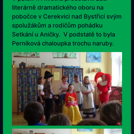
literárně dramatického oboru na
pobočce v Cerekvici nad Bystřicí svým
spolužákům a rodičům pohádku
Setkání u Aničky. V podstatě to byla
Perníková chaloupka trochu naruby.