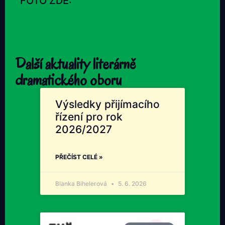
FOTO ZDE:
Další aktuality literárně
dramatického oboru
Výsledky přijímacího
řízení pro rok
2026/2027
PŘEČÍST CELÉ »
Blanka Bihelerová
5. 6. 2026