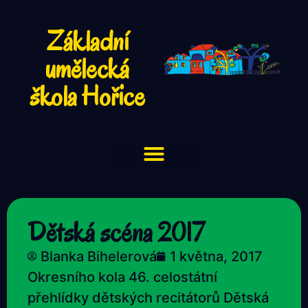
Základní
umělecká
škola Hořice
Dětská scéna 2017
Blanka Bihelerová
1 května, 2017
Okresního kola 46. celostátní
přehlídky dětských recitátorů Dětská