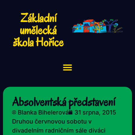
Základní
umělecká
škola Hořice
Absolventská představení
Blanka Bihelerová
31 srpna, 2015
Druhou červnovou sobotu v
divadelním radničním sále diváci