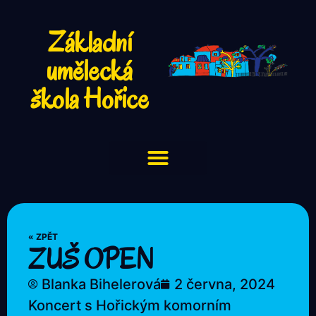
Základní
umělecká
škola Hořice
« ZPĚT
ZUŠ OPEN
Blanka Bihelerová
2 června, 2024
Koncert s Hořickým komorním