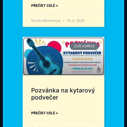
PŘEČÍST CELÉ »
Blanka Bihelerová
19. 6. 2026
ZUŠ HOŘICE
Pozvánka na kytarový
podvečer
PŘEČÍST CELÉ »