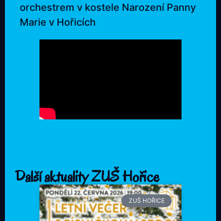
orchestrem v kostele Narození Panny
Marie v Hořicích
Další aktuality ZUŠ Hořice
ZUŠ HOŘICE