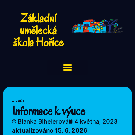
Základní
umělecká
škola Hořice
« ZPĚT
Informace k výuce
Blanka Bihelerová
4 května, 2023
aktualizováno 15. 6. 2026