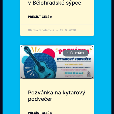
v Bělohradské sýpce
PŘEČÍST CELÉ »
Blanka Bihelerová
19. 6. 2026
ZUŠ HOŘICE
Pozvánka na kytarový
podvečer
PŘEČÍST CELÉ »