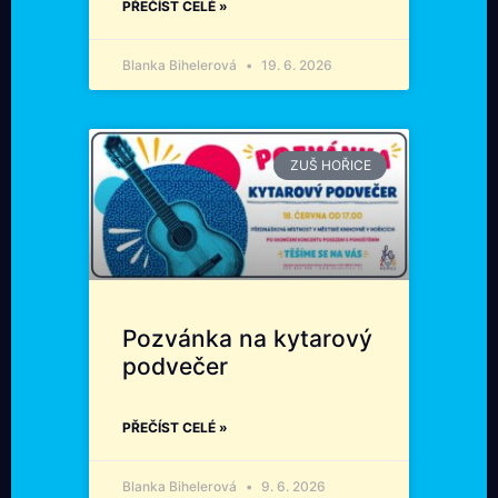
PŘEČÍST CELÉ »
Blanka Bihelerová
19. 6. 2026
ZUŠ HOŘICE
Pozvánka na kytarový
podvečer
PŘEČÍST CELÉ »
Blanka Bihelerová
9. 6. 2026