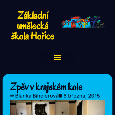
Základní
umělecká
škola Hořice
Zpěv v krajském kole
Blanka Bihelerová
6 března, 2015