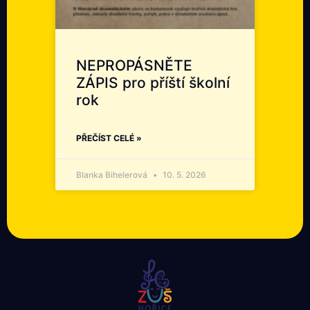
NEPROPÁSNĚTE
ZÁPIS pro příští školní
rok
PŘEČÍST CELÉ »
Blanka Bihelerová
10. 5. 2026