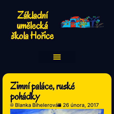
Základní
umělecká
škola Hořice
Zimní paláce, ruské
pohádky
Blanka Bihelerová
26 února, 2017