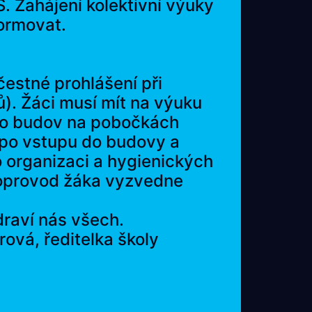
. Zahájení kolektivní výuky
nformovat.
estné prohlášení při
ů). Žáci musí mít na výuku
i do budov na pobočkách
 po vstupu do budovy a
o organizaci a hygienických
 doprovod žáka vyzvedne
draví nás všech.
 ředitelka školy