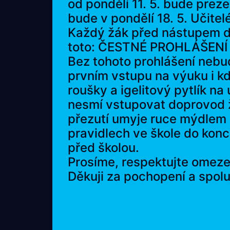
od pondělí 11. 5. bude prez
bude v pondělí 18. 5. Učit
Každý žák před nástupem d
toto:
ČESTNÉ PROHLÁŠENÍ
Bez tohoto prohlášení nebu
prvním vstupu na výuku i kd
roušky a igelitový pytlík n
nesmí vstupovat doprovod 
přezutí umyje ruce mýdlem a
pravidlech ve škole do kon
před školou.
Prosíme, respektujte omezen
Děkuji za pochopení a