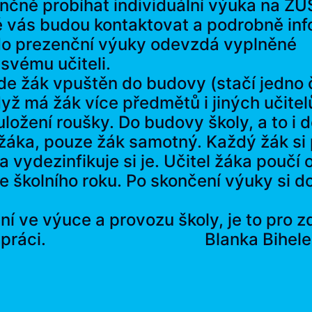
enčně probíhat individuální výuka na ZUŠ
elé vás budou kontaktovat a podrobně i
o prezenční výuky odevzdá vyplněné
svému učiteli.
de žák vpuštěn do budovy (stačí jedno č
yž má žák více předmětů i jiných učitel
a uložení roušky. Do budovy školy, a to 
žáka, pouze žák samotný. Každý žák si
 vydezinfikuje si je. Učitel žáka poučí 
ce školního roku. Po skončení výuky si
í ve výuce a provozu školy, je to pro z
 spolupráci. Blanka Bihelerová,