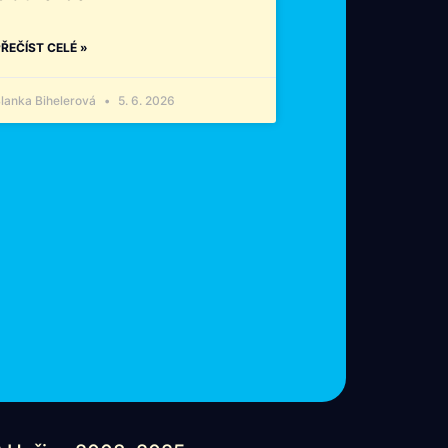
ŘEČÍST CELÉ »
lanka Bihelerová
5. 6. 2026