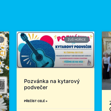
E
ZUŠ HOŘICE
Pozvánka na kytarový
podvečer
PŘEČÍST CELÉ »