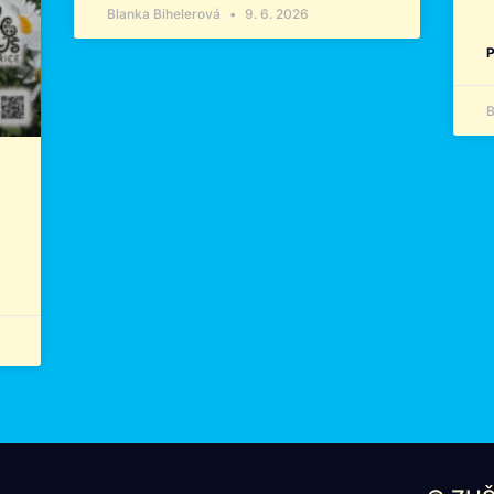
Blanka Bihelerová
9. 6. 2026
P
B