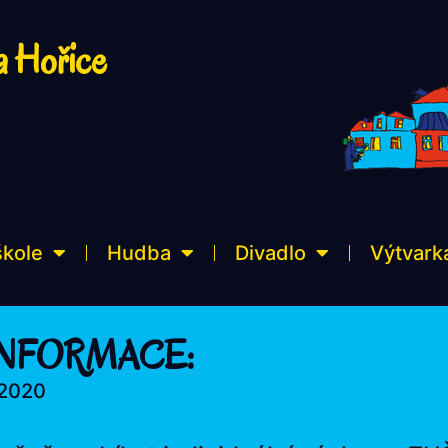
a Hořice
škole
Hudba
Divadlo
Výtvark
 – INFORMACE:
 2020