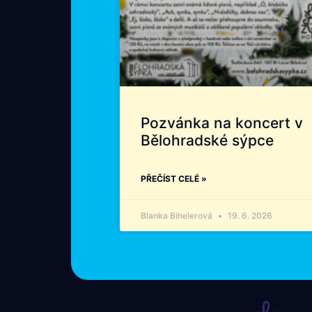
Pozvánka na koncert v
Bělohradské sýpce
PŘEČÍST CELÉ »
Blanka Bihelerová
19. 6. 2026