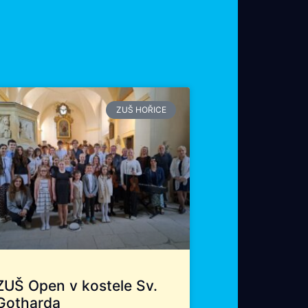
ZUŠ HOŘICE
ZUŠ Open v kostele Sv.
Gotharda