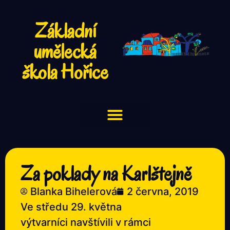
Základní
umělecká
škola Hořice
Za poklady na Karlštejně
Blanka Bihelerová
2 června, 2019
Ve středu 29. května
výtvarníci navštívili v rámci