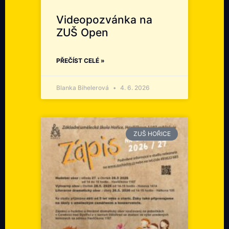
Videopozvánka na
ZUŠ Open
PŘEČÍST CELÉ »
Blanka Bihelerová
4. 6. 2026
ZUŠ HOŘICE