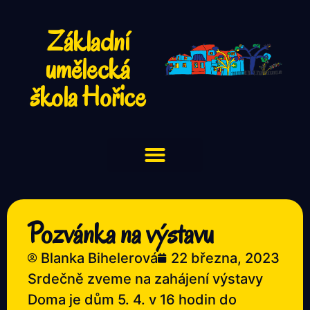
Základní
umělecká
škola Hořice
Pozvánka na výstavu
Blanka Bihelerová
22 března, 2023
Srdečně zveme na zahájení výstavy
Doma je dům 5. 4. v 16 hodin do